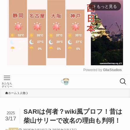
もっと見る
arrow_forward_ios
Powered by 
GliaStudios
M
おふなん
デイリー
u
t
ホーム
人物
e
SARIは何者？wiki風プロフ！昔は
2025
3/17
柴山サリーで改名の理由も判明！