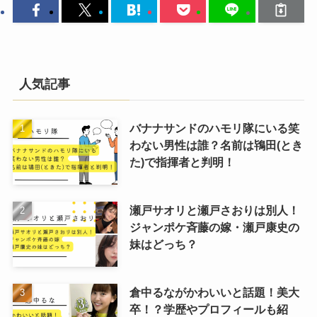
人気記事
バナナサンドのハモリ隊にいる笑
わない男性は誰？名前は鴇田(とき
た)で指揮者と判明！
瀬戸サオリと瀬戸さおりは別人！
ジャンポケ斉藤の嫁・瀬戸康史の
妹はどっち？
倉中るながかわいいと話題！美大
卒！？学歴やプロフィールも紹